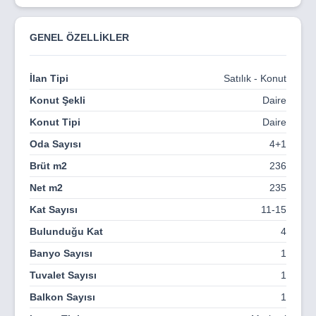
sağlam mimarisiyle kendinizi güvende hissedeceksiniz.
Modern yaşamın dinamizmini, doğanın ferahlığıyla bir
GENEL ÖZELLİKLER
araya getiren Benesta Center; geniş yaşam alanları,
zengin sosyal olanakları ve seçkin mimarisiyle sizi ve
ailenizi yepyeni bir hayata davet ediyor.
İlan Tipi
Satılık - Konut
Şehrin merkezinde ama kalabalıktan uzakta, konforun,
Konut Şekli
Daire
estetiğin ve huzurun buluştuğu bu özel projede her
Konut Tipi
Daire
gününüz ayrıcalıklı olacak.
Oda Sayısı
4+1
Benesta Center – Dünyanın şehirleri, İstanbul’un kalbinde
Brüt m2
236
birleşiyor.
Net m2
235
Kat Sayısı
11-15
Bulunduğu Kat
4
Banyo Sayısı
1
Tuvalet Sayısı
1
Balkon Sayısı
1