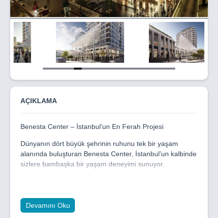
Item
5
of
17
AÇIKLAMA
Benesta Center – İstanbul’un En Ferah Projesi
Dünyanın dört büyük şehrinin ruhunu tek bir yaşam
alanında buluşturan Benesta Center, İstanbul’un kalbinde
sizlere bambaşka bir yaşam deneyimi sunuyor.
Burada Londra’nın yemyeşil peyzajları içinde huzuru
bulacak, Paris’in cıvıl cıvıl meydanlarında sevdiklerinizle
keyifli anlar yaşayacak, Milano’nun zarif moda
Devamını Oku
dokunuşlarıyla şıklığı evinizde hissedecek ve Tokyo’nun