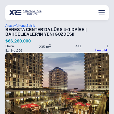
Anasayfa
Konut
Satılık
BENESTA CENTER’DA LÜKS 4+1 DAİRE |
BAHÇELİEVLER’İN YENİ GÖZDESİ!
₺66.260.000
2
Daire
4+1
1
235 m
İlanı Bildir
İlan No :
956