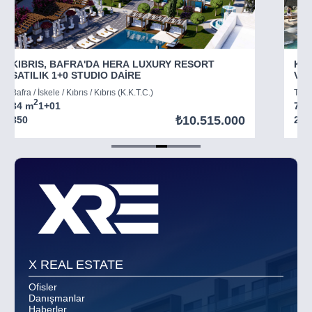
KIBRIS, BAFRA'DA HERA LUXURY RESORT
KIB
SATILIK 1+0 STUDIO DAİRE
VİL
Bafra / İskele / Kıbrıs / Kıbrıs (K.K.T.C.)
Tatlı
2
34 m
1+0
1
73 
₺10.515.000
850
294
Item
5
of
8
X REAL ESTATE
Ofisler
Danışmanlar
Haberler