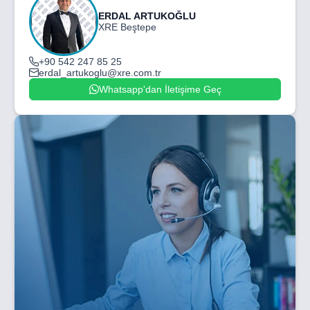
ERDAL ARTUKOĞLU
XRE Beştepe
+90 542 247 85 25
erdal_artukoglu@xre.com.tr
Whatsapp'dan İletişime Geç