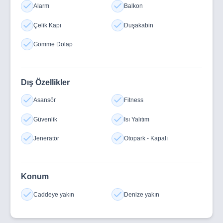
Körfezi’nin ihtişamını her an yaşamaya davet ediyor.
Alarm
Balkon
Çelik Kapı
Duşakabin
Gömme Dolap
Dış Özellikler
Asansör
Fitness
Güvenlik
Isı Yalıtım
Jeneratör
Otopark - Kapalı
Konum
Caddeye yakın
Denize yakın