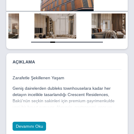
Item
5
of
15
AÇIKLAMA
Zarafetle Şekillenen Yaşam
Geniş dairelerden dubleks townhouselara kadar her
detayın incelikle tasarlandığı Crescent Residences,
Bakü’nün seçkin sakinleri için premium gayrimenkulde
yeni bir boyut sunuyor. Alışveriş, gastronomi, spor ve
sosyalleşme imkânlarını ayağınıza getiren seçkin
mekânların yer aldığı bu özel adres, kentsel sofistikeliğin
zirvesini temsil ediyor.
Devamını Oku