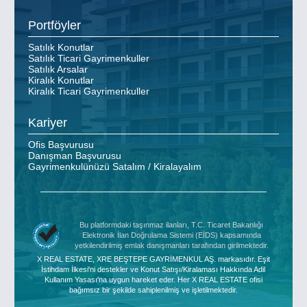
Portföyler
Satılık Konutlar
Satılık Ticari Gayrimenkuller
Satılık Arsalar
Kiralık Konutlar
Kiralık Ticari Gayrimenkuller
Kariyer
Ofis Başvurusu
Danışman Başvurusu
Gayrimenkulünüzü Satalım / Kiralayalım
Bu platformdaki taşınmaz ilanları, T.C. Ticaret Bakanlığı
Elektronik İlan Doğrulama Sistemi (EİDS) kapsamında
yetkilendirilmiş emlak danışmanları tarafından girilmektedir.
X REAL ESTATE, XRE BEŞTEPE GAYRİMENKUL AŞ. markasıdır. Eşit
İstihdam İlkesi'ni destekler ve Konut Satışı/Kiralaması Hakkında Adil
Kullanım Yasası'na uygun hareket eder. Her X REAL ESTATE ofisi
bağımsız bir şekilde sahiplenilmiş ve işletilmektedir.