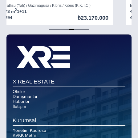
Tatlısu (Yalı) / Gazimağusa / Kıbrıs / Kıbrıs (K.K.T.C.)
Boğaz
2
73 m
1+1
1
45 
₺23.170.000
294
403
Item
5
of
8
X REAL ESTATE
Ofisler
Danışmanlar
Haberler
İletişim
Kurumsal
Yönetim Kadrosu
KVKK Metni