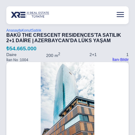
Anasayfa
Konut
Satılık
BAKÜ THE CRESCENT RESIDENCES’TA SATILIK
2+1 DAİRE | AZERBAYCAN’DA LÜKS YAŞAM
₺54.665.000
2
Daire
2+1
1
200 m
İlanı Bildir
İlan No :
1004