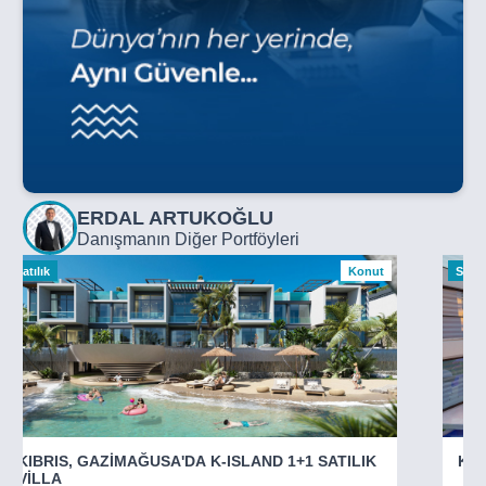
ERDAL ARTUKOĞLU
Danışmanın Diğer Portföyleri
Satılık
Konut
Satılı
KIBRIS, GAZİMAĞUSA'DA K-ISLAND 1+1 SATILIK
KIB
VİLLA