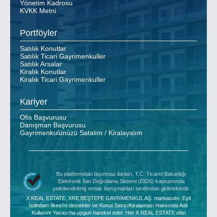
Yönetim Kadrosu
KVKK Metni
Portföyler
Satılık Konutlar
Satılık Ticari Gayrimenkuller
Satılık Arsalar
Kiralık Konutlar
Kiralık Ticari Gayrimenkuller
Kariyer
Ofis Başvurusu
Danışman Başvurusu
Gayrimenkulünüzü Satalım / Kiralayalım
Bu platformdaki taşınmaz ilanları, T.C. Ticaret Bakanlığı
Elektronik İlan Doğrulama Sistemi (EİDS) kapsamında
yetkilendirilmiş emlak danışmanları tarafından girilmektedir.
X REAL ESTATE, XRE BEŞTEPE GAYRİMENKUL AŞ. markasıdır. Eşit
İstihdam İlkesi'ni destekler ve Konut Satışı/Kiralaması Hakkında Adil
Kullanım Yasası'na uygun hareket eder. Her X REAL ESTATE ofisi