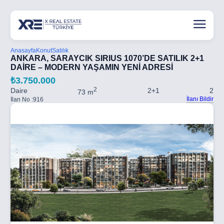
Anasayfa
Konut
Satılık
ANKARA, SARAYCIK SIRIUS 1070’DE SATILIK 2+1
DAİRE – MODERN YAŞAMIN YENİ ADRESİ
₺3.750.000
2
Daire
2+1
2
73 m
İlanı Bildir
İlan No :
916