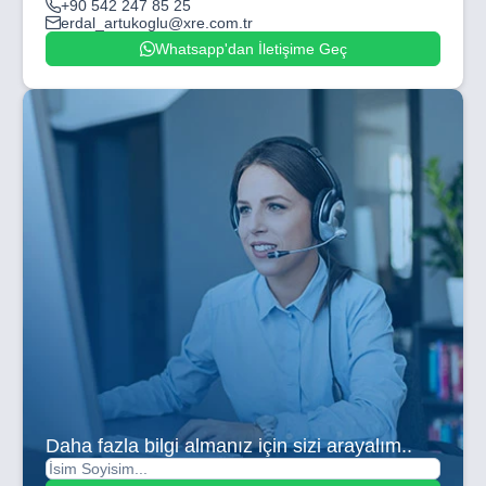
+90 542 247 85 25
erdal_artukoglu@xre.com.tr
Whatsapp'dan İletişime Geç
Daha fazla bilgi almanız için sizi arayalım..