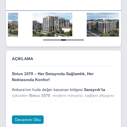
Item
5
of
9
AÇIKLAMA
Sirius 1070 – Her Detayında Sağlamlık, Her
Noktasında Konfor!
Ankara’nın hızla değer kazanan bölgesi
Saraycık’ta
yükselen
Sirius 1070
, modern mimarisi, sağlam altyapısı
ve sürdürülebilir yapısıyla güvenli bir yatırım fırsatı
sunuyor. Şehrin gelişen yaşam aksı üzerinde
konumlanan proje,
metro ve Başkentray bağlantılarıyla
şehir merkezine kolay erişim
imkânı sağlarken,
Devamını Oku
değerini her geçen gün artıran bir lokasyonda
yer