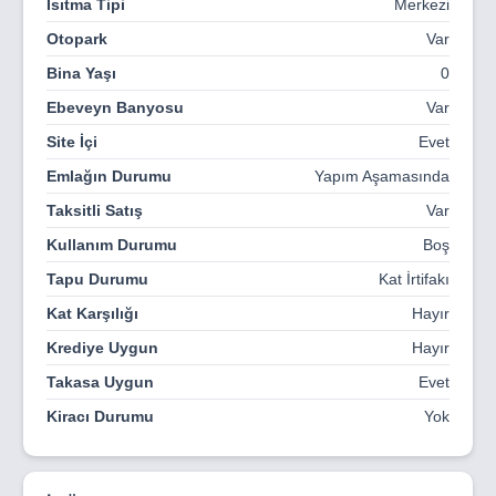
Isıtma Tipi
Merkezi
Sirius 1070 Projesi
hakkında daha fazla bilgi almak, ön
talep oluşturmak veya satış ofisine ulaşmak için bizimle
Otopark
Var
iletişime geçin. Yeni yaşamınız
Sirius 1070’te sizi
Bina Yaşı
0
bekliyor!
Ebeveyn Banyosu
Var
Site İçi
Evet
Emlağın Durumu
Yapım Aşamasında
Taksitli Satış
Var
Kullanım Durumu
Boş
Tapu Durumu
Kat İrtifakı
Kat Karşılığı
Hayır
Krediye Uygun
Hayır
Takasa Uygun
Evet
Kiracı Durumu
Yok