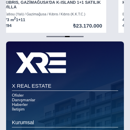
KIBRIS, GAZİMAĞUSA'DA K-ISLAND 1+1 SATILIK
KIB
VİLLA
Tatlısu (Yalı) / Gazimağusa / Kıbrıs / Kıbrıs (K.K.T.C.)
Boğaz
2
73 m
1+1
1
45 
₺23.170.000
294
403
Item
5
of
8
X REAL ESTATE
Ofisler
Danışmanlar
Haberler
İletişim
Kurumsal