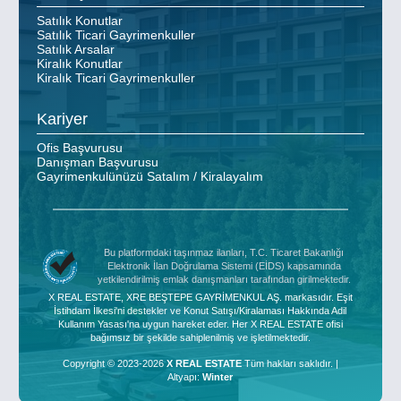
Satılık Konutlar
Satılık Ticari Gayrimenkuller
Satılık Arsalar
Kiralık Konutlar
Kiralık Ticari Gayrimenkuller
Kariyer
Ofis Başvurusu
Danışman Başvurusu
Gayrimenkulünüzü Satalım / Kiralayalım
Bu platformdaki taşınmaz ilanları, T.C. Ticaret Bakanlığı
Elektronik İlan Doğrulama Sistemi (EİDS) kapsamında
yetkilendirilmiş emlak danışmanları tarafından girilmektedir.
X REAL ESTATE, XRE BEŞTEPE GAYRİMENKUL AŞ. markasıdır. Eşit
İstihdam İlkesi'ni destekler ve Konut Satışı/Kiralaması Hakkında Adil
Kullanım Yasası'na uygun hareket eder. Her X REAL ESTATE ofisi
bağımsız bir şekilde sahiplenilmiş ve işletilmektedir.
Copyright © 2023-2026
X REAL ESTATE
Tüm hakları saklıdır. |
Altyapı:
Winter