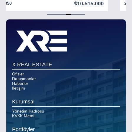
₺10.515.000
850
294
Item
5
of
8
X REAL ESTATE
Ofisler
Danışmanlar
Haberler
İletişim
Kurumsal
Yönetim Kadrosu
KVKK Metni
Portföyler