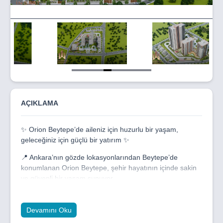
Item
5
of
10
AÇIKLAMA
✨ Orion Beytepe’de aileniz için huzurlu bir yaşam,
geleceğiniz için güçlü bir yatırım ✨
📍 Ankara’nın gözde lokasyonlarından Beytepe’de
konumlanan Orion Beytepe, şehir hayatının içinde sakin
ve güvenli bir yaşam sunuyor.
🏡 2+1, 3+1 ve 4+1 daire seçenekleri, geniş ve
fonksiyonel planlarıyla aile yaşamına özel olarak
Devamını Oku
tasarlandı. Ferah iç mekanlar, modern mimari ve kaliteli