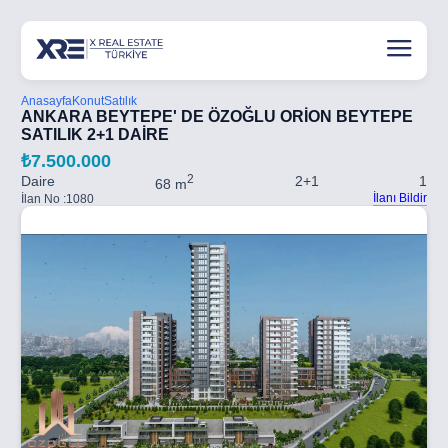
Anasayfa
Konut
Satılık
ANKARA BEYTEPE' DE ÖZOĞLU ORİON BEYTEPE
SATILIK 2+1 DAİRE
₺7.500.000
2
Daire
2+1
1
68 m
İlanı Bildir
İlan No :
1080