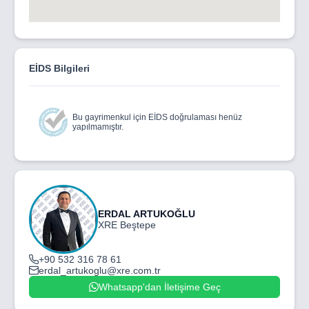
EİDS Bilgileri
Bu gayrimenkul için EİDS doğrulaması henüz
yapılmamıştır.
ERDAL ARTUKOĞLU
XRE Beştepe
+90 532 316 78 61
erdal_artukoglu@xre.com.tr
Whatsapp'dan İletişime Geç