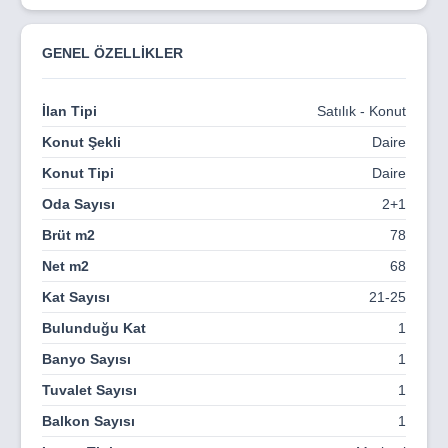
detaylar sayesinde hem konforlu bir yaşam alanı hem de
uzun vadede değer kazanan bir yatırım fırsatı sunuluyor.
GENEL ÖZELLİKLER
💼 Bölgenin sürekli gelişen yapısı,
📈 Yüksek prim potansiyeli,
İlan Tipi
Satılık - Konut
🔑 Kolay kiralanabilir daire tipleri ve
Konut Şekli
Daire
📍 Merkezi konum avantajı ile Orion Beytepe, yatırım
Konut Tipi
Daire
açısından doğru ve güvenli bir tercih olarak öne çıkıyor.
Oda Sayısı
2+1
🌿 Aileniz için huzurlu, güvenli ve kaliteli bir yaşam;
Brüt m2
78
geleceğiniz için kazandıran bir yatırım arıyorsanız
Net m2
68
⭐ Aileniz için en doğru adres: Orion Beytepe
Kat Sayısı
21-25
Bulunduğu Kat
1
Banyo Sayısı
1
Tuvalet Sayısı
1
Balkon Sayısı
1