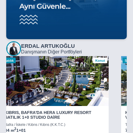
ERDAL ARTUKOĞLU
Danışmanın Diğer Portföyleri
Satılık
Konut
Satılı
KIBRIS, BAFRA'DA HERA LUXURY RESORT
KIB
SATILIK 1+0 STUDIO DAİRE
VİL
Bafra / İskele / Kıbrıs / Kıbrıs (K.K.T.C.)
Tatlı
2
34 m
1+0
1
73 