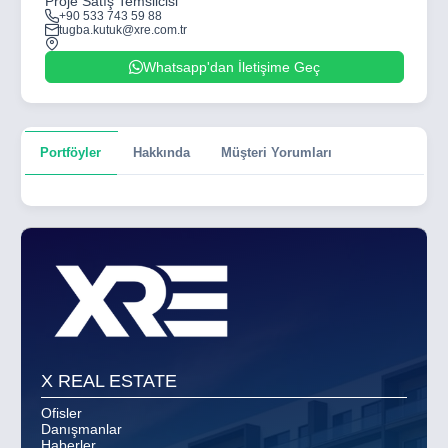
Proje Satış Temsilcisi
+90 533 743 59 88
tugba.kutuk@xre.com.tr
Whatsapp'dan İletişime Geç
Portföyler
Hakkında
Müşteri Yorumları
X REAL ESTATE
Ofisler
Danışmanlar
Haberler