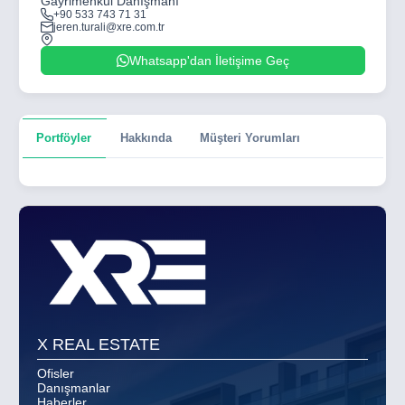
Gayrimenkul Danışmanı
+90 533 743 71 31
jeren.turali@xre.com.tr
Whatsapp'dan İletişime Geç
Portföyler
Hakkında
Müşteri Yorumları
X REAL ESTATE
Ofisler
Danışmanlar
Haberler