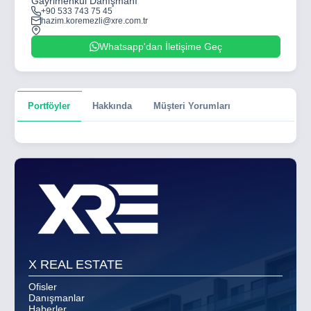
Gayrimenkul Danışmanı
+90 533 743 75 45
hazim.koremezli@xre.com.tr
Whatsapp'dan İletişime Geç
Portföyler
Hakkında
Müşteri Yorumları
X REAL ESTATE
Ofisler
Danışmanlar
Haberler