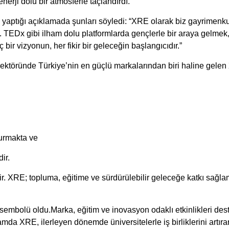
enerji dolu bir atmosferle taçlandırdı.
te yaptığı açıklamada şunları söyledi: “XRE olarak biz gayrimen
 TEDx gibi ilham dolu platformlarda gençlerle bir araya gelmek,
r vizyonun, her fikir bir geleceğin başlangıcıdır.”
ektöründe Türkiye’nin en güçlü markalarından biri haline gelen
urmakta ve
ir.
r. XRE; topluma, eğitime ve sürdürülebilir geleceğe katkı sağla
embolü oldu.Marka, eğitim ve inovasyon odaklı etkinlikleri des
a XRE, ilerleyen dönemde üniversitelerle iş birliklerini artıra