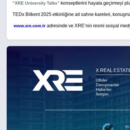
“XRE University Talks”
konseptlerini hayata geçirmeyi pla
TEDx Bilkent 2025 etkinliğine ait sahne kareleri, konuşmac
www.xre.com
.tr
adresinde ve XRE’nin resmi sosyal medy
X REAL ESTAT
Ofisler
Danışmanlar
Haberler
İletişim
Bu 