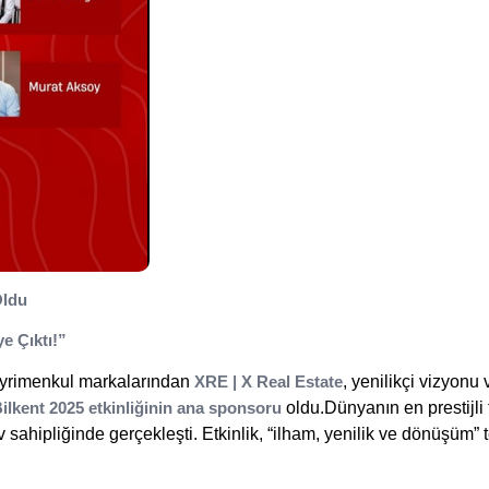
Oldu
e Çıktı!”
gayrimenkul markalarından
XRE | X Real Estate
, yenilikçi vizyonu 
lkent 2025 etkinliğinin ana sponsoru
oldu.Dünyanın en prestijli f
ev sahipliğinde gerçekleşti. Etkinlik, “ilham, yenilik ve dönüşüm”