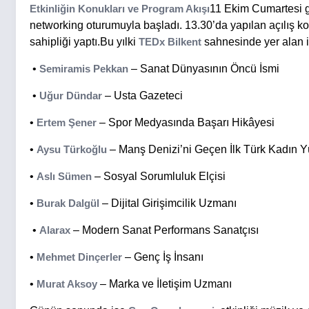
Etkinliğin Konukları ve Program Akışı
11 Ekim Cumartesi
networking oturumuyla başladı. 13.30’da yapılan açılış k
sahipliği yaptı.Bu yılki
TEDx Bilkent
sahnesinde yer alan i
•
Semiramis Pekkan
– Sanat Dünyasının Öncü İsmi
•
Uğur Dündar
– Usta Gazeteci
•
Ertem Şener
– Spor Medyasında Başarı Hikâyesi
•
Aysu Türkoğlu
– Manş Denizi’ni Geçen İlk Türk Kadın 
•
Aslı Sümen
– Sosyal Sorumluluk Elçisi
•
Burak Dalgül
– Dijital Girişimcilik Uzmanı
•
Alarax
– Modern Sanat Performans Sanatçısı
•
Mehmet Dinçerler
– Genç İş İnsanı
•
Murat Aksoy
– Marka ve İletişim Uzmanı