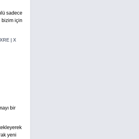
kulü sadece
 bizim için
XRE | X
mayı bir
tekleyerek
rak yeni