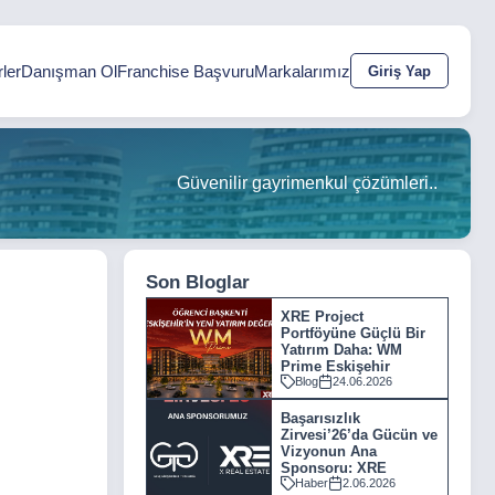
ler
Danışman Ol
Franchise Başvuru
Markalarımız
Giriş Yap
Güvenilir gayrimenkul çözümleri..
Son Bloglar
XRE Project
Portföyüne Güçlü Bir
Yatırım Daha: WM
Prime Eskişehir
Blog
24.06.2026
Başarısızlık
Zirvesi’26’da Gücün ve
Vizyonun Ana
Sponsoru: XRE
Haber
2.06.2026