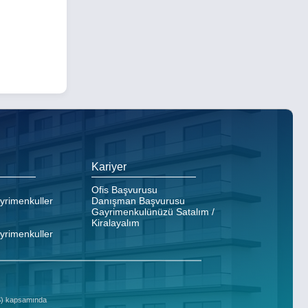
Kariyer
Ofis Başvurusu
ayrimenkuller
Danışman Başvurusu
Gayrimenkulünüzü Satalım /
Kiralayalım
ayrimenkuller
DS) kapsamında