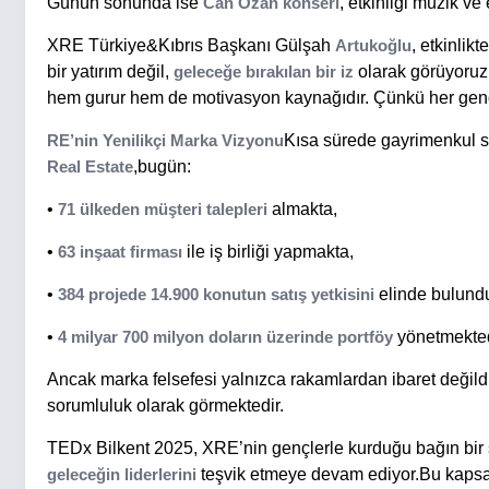
Günün sonunda ise
Can Ozan konseri
, etkinliği müzik ve 
XRE Türkiye&Kıbrıs Başkanı Gülşah
Artukoğlu
, etkinlik
bir yatırım değil,
geleceğe bırakılan bir iz
olarak görüyoruz.
hem gurur hem de motivasyon kaynağıdır. Çünkü her genç bi
RE’nin Yenilikçi Marka Vizyonu
Kısa sürede gayrimenkul s
Real Estate
,bugün:
•
71 ülkeden müşteri talepleri
almakta,
•
63 inşaat firması
ile iş birliği yapmakta,
•
384 projede 14.900 konutun satış yetkisini
elinde bulund
•
4 milyar 700 milyon doların üzerinde portföy
yönetmekted
Ancak marka felsefesi yalnızca rakamlardan ibaret değildi
sorumluluk olarak görmektedir.
TEDx Bilkent 2025, XRE’nin gençlerle kurduğu bağın bir s
geleceğin liderlerini
teşvik etmeye devam ediyor.Bu kapsamd