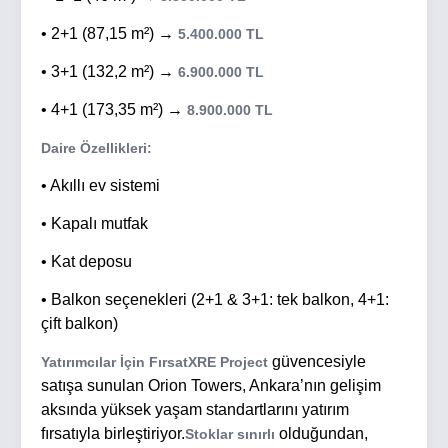
• 2+1 (87,15 m²) →
5.400.000 TL
• 3+1 (132,2 m²) →
6.900.000 TL
• 4+1 (173,35 m²) →
8.900.000 TL
Daire Özellikleri:
• Akıllı ev sistemi
• Kapalı mutfak
• Kat deposu
• Balkon seçenekleri (2+1 & 3+1: tek balkon, 4+1:
çift balkon)
güvencesiyle
Yatırımcılar İçin FırsatXRE Project
satışa sunulan Orion Towers, Ankara’nın gelişim
aksında yüksek yaşam standartlarını yatırım
fırsatıyla birleştiriyor.
olduğundan,
Stoklar sınırlı