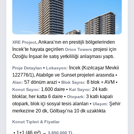
, Ankara’nın en prestijli bölgelerinden
XRE Project
İncek’te hayata geçirilen
projesi için
Orion Towers
Özoğlu İnşaat ile satış yetkililiği anlaşması yaptı.
•
İncek (Kızılcaşar Mevkii
Proje Detayları
Lokasyon:
122776/1), Atabilge ve Sunset projeleri arasında •
57 dönüm arazi •
8 blok + AVM •
Alan:
Blok Sayısı:
1.600 daire •
24 katlı
Konut Sayısı:
Kat Sayısı:
bloklar, her katta 6 daire •
3 katlı kapalı
Otopark:
otopark, blok içi sosyal tesis alanları •
Şehir
Ulaşım:
merkezine 20 dk, Gölbaşı’na 10 dk uzaklıkta
Konut Tipleri & Fiyatlar
• 1+1 (46 m²) →
3.850.000 TL