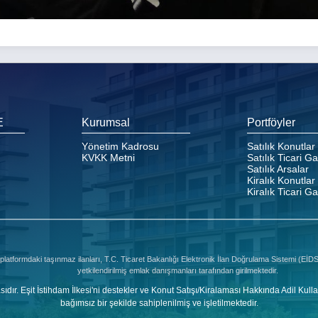
E
Kurumsal
Portföyler
Yönetim Kadrosu
Satılık Konutlar
KVKK Metni
Satılık Ticari G
Satılık Arsalar
Kiralık Konutlar
Kiralık Ticari G
platformdaki taşınmaz ilanları, T.C. Ticaret Bakanlığı Elektronik İlan Doğrulama Sistemi (Eİ
yetkilendirilmiş emlak danışmanları tarafından girilmektedir.
şit İstihdam İlkesi'ni destekler ve Konut Satışı/Kiralaması Hakkında Adil Kulla
bağımsız bir şekilde sahiplenilmiş ve işletilmektedir.