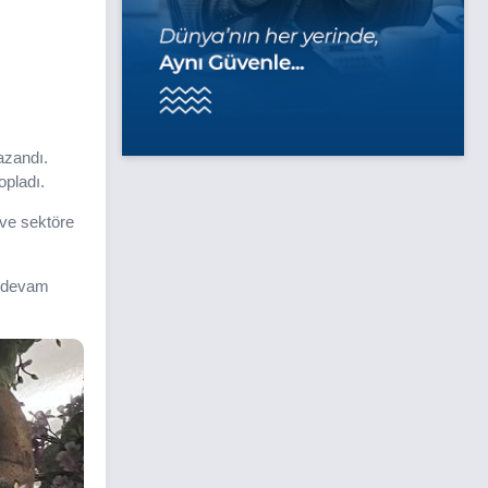
azandı.
opladı.
 ve sektöre
e devam