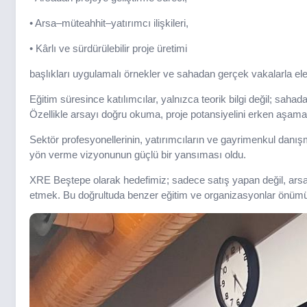
• Arsa–müteahhit–yatırımcı ilişkileri,
• Kârlı ve sürdürülebilir proje üretimi
başlıkları uygulamalı örnekler ve sahadan gerçek vakalarla ele 
Eğitim süresince katılımcılar, yalnızca teorik bilgi değil; saha
Özellikle arsayı doğru okuma, proje potansiyelini erken aşama
Sektör profesyonellerinin, yatırımcıların ve gayrimenkul danış
yön verme vizyonunun güçlü bir yansıması oldu.
XRE Beştepe olarak hedefimiz; sadece satış yapan değil, arsa
etmek. Bu doğrultuda benzer eğitim ve organizasyonlar önüm