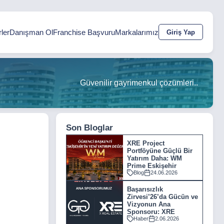
ler
Danışman Ol
Franchise Başvuru
Markalarımız
Giriş Yap
Güvenilir gayrimenkul çözümleri..
Son Bloglar
XRE Project
Portföyüne Güçlü Bir
Yatırım Daha: WM
Prime Eskişehir
Blog
24.06.2026
Başarısızlık
Zirvesi’26’da Gücün ve
Vizyonun Ana
Sponsoru: XRE
Haber
2.06.2026