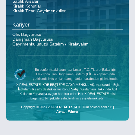
Satılık Arsalar
Kiralık Konutlar
Kiralık Ticari Gayrimenkuller
Kariyer
Ofis Başvurusu
Danışman Başvurusu
Gayrimenkulünüzü Satalım / Kiralayalım
Bu platformdaki taşınmaz ilanları, T.C. Ticaret Bakanlığı
Elektronik İlan Doğrulama Sistemi (EİDS) kapsamında
yetkilendirilmiş emlak danışmanları tarafından girilmektedir.
X REAL ESTATE, XRE BEŞTEPE GAYRİMENKUL AŞ. markasıdır. Eşit
İstihdam İlkesi'ni destekler ve Konut Satışı/Kiralaması Hakkında Adil
Kullanım Yasası'na uygun hareket eder. Her X REAL ESTATE ofisi
bağımsız bir şekilde sahiplenilmiş ve işletilmektedir.
Copyright © 2023-2026
X REAL ESTATE
Tüm hakları saklıdır. |
Altyapı:
Winter