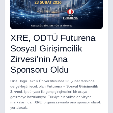
XRE, ODTÜ Futurena
Sosyal Girişimcilik
Zirvesi’nin Ana
Sponsoru Oldu
Orta Doğu Teknik Üniversitesi’nde 23 Şubat tarihinde
gerçekleştirilecek olan
Futurena – Sosyal Girişimcilik
Zirvesi
, iş dünyası ile genç girişimcileri bir araya
getirmeye hazırlanıyor. Türkiye’nin yükselen vizyon
markalarından
XRE
, organizasyonda ana sponsor olarak
yer alacak.