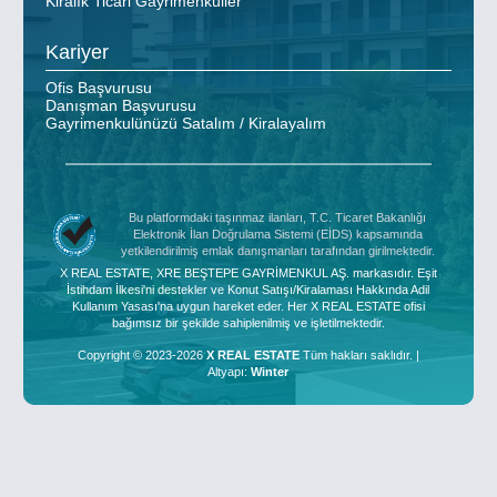
Kiralık Ticari Gayrimenkuller
Kariyer
Ofis Başvurusu
Danışman Başvurusu
Gayrimenkulünüzü Satalım / Kiralayalım
Bu platformdaki taşınmaz ilanları, T.C. Ticaret Bakanlığı
Elektronik İlan Doğrulama Sistemi (EİDS) kapsamında
yetkilendirilmiş emlak danışmanları tarafından girilmektedir.
X REAL ESTATE, XRE BEŞTEPE GAYRİMENKUL AŞ. markasıdır. Eşit
İstihdam İlkesi'ni destekler ve Konut Satışı/Kiralaması Hakkında Adil
Kullanım Yasası'na uygun hareket eder. Her X REAL ESTATE ofisi
bağımsız bir şekilde sahiplenilmiş ve işletilmektedir.
Copyright © 2023-2026
X REAL ESTATE
Tüm hakları saklıdır. |
Altyapı:
Winter