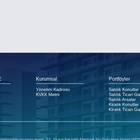
E
Kurumsal
Portföyler
Yönetim Kadrosu
Satılık Konutlar
KVKK Metni
Satılık Ticari G
Satılık Arsalar
Kiralık Konutlar
Kiralık Ticari G
platformdaki taşınmaz ilanları, T.C. Ticaret Bakanlığı Elektronik İlan Doğrulama Sistemi (Eİ