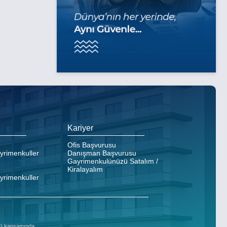
Kariyer
Ofis Başvurusu
ayrimenkuller
Danışman Başvurusu
Gayrimenkulünüzü Satalım /
Kiralayalım
ayrimenkuller
DS) kapsamında