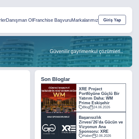
ler
Danışman Ol
Franchise Başvuru
Markalarımız
Giriş Yap
Güvenilir gayrimenkul çözümleri..
Son Bloglar
XRE Project
Portföyüne Güçlü Bir
Yatırım Daha: WM
Prime Eskişehir
Blog
24.06.2026
Başarısızlık
Zirvesi’26’da Gücün ve
Vizyonun Ana
Sponsoru: XRE
Haber
2.06.2026