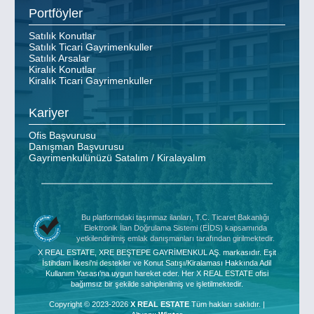
Portföyler
Satılık Konutlar
Satılık Ticari Gayrimenkuller
Satılık Arsalar
Kiralık Konutlar
Kiralık Ticari Gayrimenkuller
Kariyer
Ofis Başvurusu
Danışman Başvurusu
Gayrimenkulünüzü Satalım / Kiralayalım
Bu platformdaki taşınmaz ilanları, T.C. Ticaret Bakanlığı
Elektronik İlan Doğrulama Sistemi (EİDS) kapsamında
yetkilendirilmiş emlak danışmanları tarafından girilmektedir.
X REAL ESTATE, XRE BEŞTEPE GAYRİMENKUL AŞ. markasıdır. Eşit
İstihdam İlkesi'ni destekler ve Konut Satışı/Kiralaması Hakkında Adil
Kullanım Yasası'na uygun hareket eder. Her X REAL ESTATE ofisi
bağımsız bir şekilde sahiplenilmiş ve işletilmektedir.
Copyright © 2023-2026
X REAL ESTATE
Tüm hakları saklıdır. |