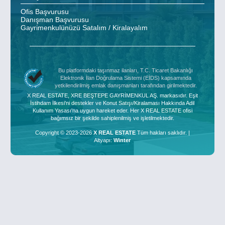
Ofis Başvurusu
Danışman Başvurusu
Gayrimenkulünüzü Satalım / Kiralayalım
Bu platformdaki taşınmaz ilanları, T.C. Ticaret Bakanlığı
Elektronik İlan Doğrulama Sistemi (EİDS) kapsamında
yetkilendirilmiş emlak danışmanları tarafından girilmektedir.
X REAL ESTATE, XRE BEŞTEPE GAYRİMENKUL AŞ. markasıdır. Eşit
İstihdam İlkesi'ni destekler ve Konut Satışı/Kiralaması Hakkında Adil
Kullanım Yasası'na uygun hareket eder. Her X REAL ESTATE ofisi
bağımsız bir şekilde sahiplenilmiş ve işletilmektedir.
Copyright © 2023-2026
X REAL ESTATE
Tüm hakları saklıdır. |
Altyapı:
Winter