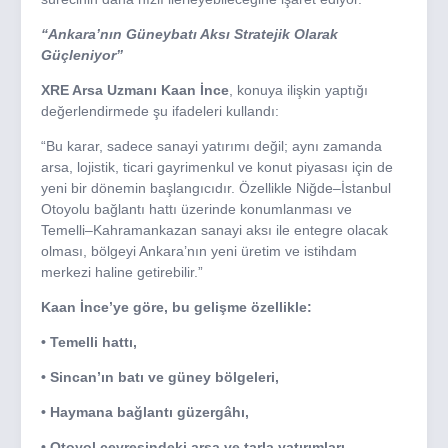
“Ankara’nın Güneybatı Aksı Stratejik Olarak
Güçleniyor”
XRE Arsa Uzmanı Kaan İnce
, konuya ilişkin yaptığı
değerlendirmede şu ifadeleri kullandı:
“Bu karar, sadece sanayi yatırımı değil; aynı zamanda
arsa, lojistik, ticari gayrimenkul ve konut piyasası için de
yeni bir dönemin başlangıcıdır. Özellikle Niğde–İstanbul
Otoyolu bağlantı hattı üzerinde konumlanması ve
Temelli–Kahramankazan sanayi aksı ile entegre olacak
olması, bölgeyi Ankara’nın yeni üretim ve istihdam
merkezi haline getirebilir.”
Kaan İnce’ye göre, bu gelişme özellikle:
• Temelli hattı,
• Sincan’ın batı ve güney bölgeleri,
• Haymana bağlantı güzergâhı,
• Otoyol çevresindeki arsa ve tarla yatırımları