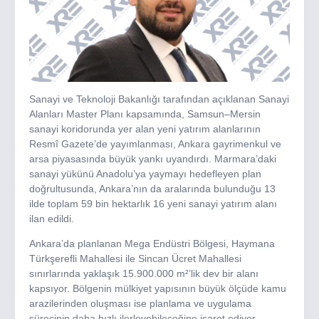
Sanayi ve Teknoloji Bakanlığı tarafından açıklanan Sanayi
Alanları Master Planı kapsamında, Samsun–Mersin
sanayi koridorunda yer alan yeni yatırım alanlarının
Resmî Gazete’de yayımlanması, Ankara gayrimenkul ve
arsa piyasasında büyük yankı uyandırdı. Marmara’daki
sanayi yükünü Anadolu’ya yaymayı hedefleyen plan
doğrultusunda, Ankara’nın da aralarında bulunduğu 13
ilde toplam 59 bin hektarlık 16 yeni sanayi yatırım alanı
ilan edildi.
Ankara’da planlanan Mega Endüstri Bölgesi, Haymana
Türkşerefli Mahallesi ile Sincan Ücret Mahallesi
sınırlarında yaklaşık 15.900.000 m²’lik dev bir alanı
kapsıyor. Bölgenin mülkiyet yapısının büyük ölçüde kamu
arazilerinden oluşması ise planlama ve uygulama
sürecinin daha hızlı ilerleyebileceğine işaret ediyor.