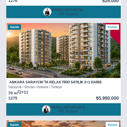
1276
₺26.000
BERKCAN KARTAL
XRE Beştepe
Satılık
Konut
ANKARA SARAYCIK'TA RELAX TRİO SATILIK 2+1 DAİRE
Saraycık / Sincan / Ankara / Türkiye
2
2+1
1
70 m
1275
₺5.990.000
ERDAL ARTUKOĞLU
XRE Beştepe
Satılık
Konut