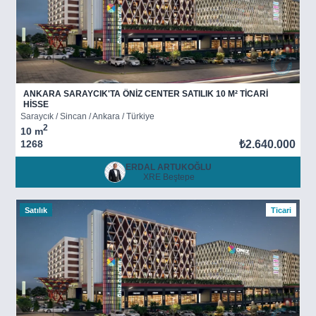
ANKARA SARAYCIK'TA ÖNİZ CENTER SATILIK 10 M² TİCARİ
HİSSE
Saraycık / Sincan / Ankara / Türkiye
2
10 m
1268
₺2.640.000
ERDAL ARTUKOĞLU
XRE Beştepe
Satılık
Ticari