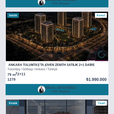
XRE Beştepe
Satılık
Konut
ANKARA TULUMTAŞ'TA jOVEN ZENITH SATILIK 2+1 DAİRE
Tulumtaş / Gölbaşı / Ankara / Türkiye
2
2+1
1
79 m
1279
₺1.990.000
ERDAL ARTUKOĞLU
XRE Beştepe
Kiralık
Ticari