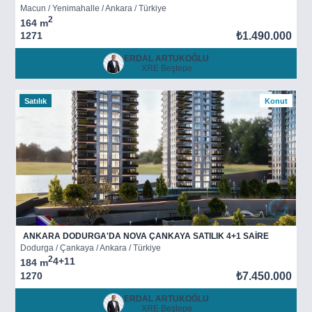
Macun / Yenimahalle / Ankara / Türkiye
2
164 m
1271
₺1.490.000
ERDAL ARTUKOĞLU
XRE Beştepe
Satılık
Konut
ANKARA DODURGA'DA NOVA ÇANKAYA SATILIK 4+1 SAİRE
Dodurga / Çankaya / Ankara / Türkiye
2
4+1
1
184 m
1270
₺7.450.000
ERDAL ARTUKOĞLU
XRE Beştepe