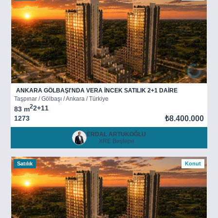
ANKARA GÖLBAŞI'NDA VERA İNCEK SATILIK 2+1 DAİRE
Taşpınar / Gölbaşı / Ankara / Türkiye
2
2+1
1
83 m
1273
₺8.400.000
ERDAL ARTUKOĞLU
XRE Beştepe
Satılık
Konut