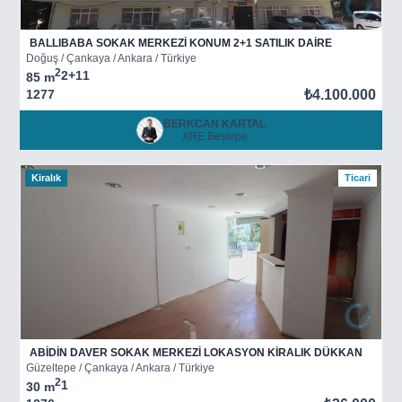
BALLIBABA SOKAK MERKEZİ KONUM 2+1 SATILIK DAİRE
Doğuş / Çankaya / Ankara / Türkiye
2
2+1
1
85 m
1277
₺4.100.000
BERKCAN KARTAL
XRE Beştepe
Kiralık
Ticari
ABİDİN DAVER SOKAK MERKEZİ LOKASYON KİRALIK DÜKKAN
Güzeltepe / Çankaya / Ankara / Türkiye
2
1
30 m