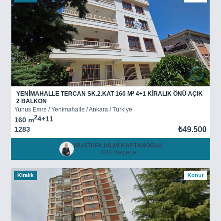
YENİMAHALLE TERCAN SK.2.KAT 160 M² 4+1 KİRALIK ÖNÜ AÇIK
2 BALKON
Yunus Emre / Yenimahalle / Ankara / Türkiye
2
4+1
1
160 m
1283
₺49.500
MUSTAFA HİLMİ KAPTANOĞLU
XRE Beştepe
Kiralık
Konut