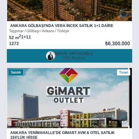
ANKARA GÖLBAŞI'NDA VERA İNCEK SATILIK 1+1 DAİRE
Taşpınar / Gölbaşı / Ankara / Türkiye
2
1+1
1
52 m
1272
₺6.300.000
ERDAL ARTUKOĞLU
XRE Beştepe
Satılık
Ticari
ANKARA YENİMAHALLE'DE GİMART AVM & OTEL SATILIK
164’LÜK HİSSE