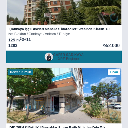
Çankaya İşçi Blokları Mahallesi İdareciler Sitesinde Kİralık 3+1
İşçi Blokları / Çankaya / Ankara / Türkiye
2
3+1
1
125 m
1282
₺52.000
CAFER SARIKAYA
XRE Beştepe
Devren Kiralık
Ticari
DEVREN KİRALIK | Pursaklar Saray Fatih Mahallesi'nin Tek