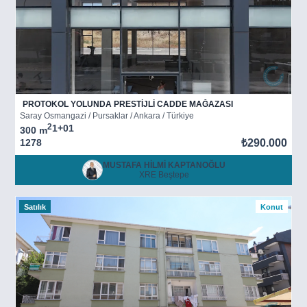
PROTOKOL YOLUNDA PRESTİJLİ CADDE MAĞAZASI
Saray Osmangazi / Pursaklar / Ankara / Türkiye
2
1+0
1
300 m
1278
₺290.000
MUSTAFA HİLMİ KAPTANOĞLU
XRE Beştepe
Satılık
Konut