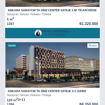
ANKARA SARAYCIK'TA ÖNİZ CENTER SATILIK 5 M² TİCARİ HİSSE
Saraycık / Sincan / Ankara / Türkiye
2
5 m
1267
₺1.320.000
ERDAL ARTUKOĞLU
XRE Beştepe
Satılık
Konut
ANKARA SARAYCIK'TA ÖNİZ CENTER SATILIK 3+1 DAİRE
Saraycık / Sincan / Ankara / Türkiye
2
3+1
1
120 m
1266
₺8.350.000