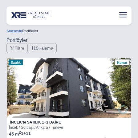
Anasayfa
Portföyler
Portföyler
Filtre
Sıralama
Satılık
Konut
İNCEK'te SATILIK 1+1 DAİRE
İncek / Gölbaşı / Ankara / Türkiye
2
1+1
1
45 m