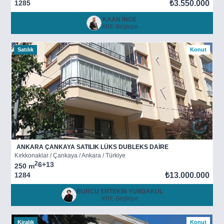
1285
₺3.550.000
KAAN İNCE
XRE Beştepe
Satılık
Konut
ANKARA ÇANKAYA SATILIK LÜKS DUBLEKS DAİRE
Kırkkonaklar / Çankaya / Ankara / Türkiye
2
6+1
3
250 m
1284
₺13.000.000
BURCU ERTEKİN YURDAKUL
XRE Beştepe
Kiralık
Konut