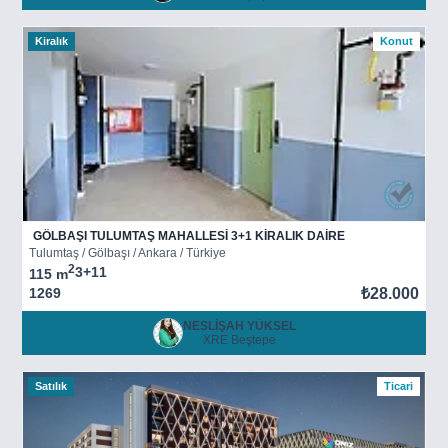
Kiralık
Konut
GÖLBAŞI TULUMTAŞ MAHALLESİ 3+1 KİRALIK DAİRE
Tulumtaş / Gölbaşı / Ankara / Türkiye
2
3+1
1
115 m
1269
₺28.000
NESLİŞAH YÜKSEL
XRE Beştepe
Satılık
Ticari