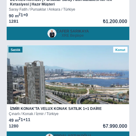
Kırtasiyesi | Hazır Müşteri
Saray Fatih / Pursaklar / Ankara / Türkiye
2
1+0
90 m
1281
₺1.200.000
CAFER SARIKAYA
XRE Beştepe
Satılık
Konut
İZMİR KONAK'TA VELUX KONAK SATILIK 1+1 DAİRE
Çınarlı / Konak / İzmir / Türkiye
2
1+1
1
49 m
1280
₺7.990.000
ERDAL ARTUKOĞLU