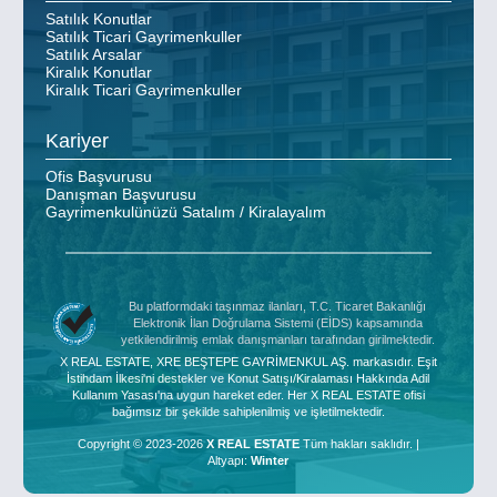
Satılık Konutlar
Satılık Ticari Gayrimenkuller
Satılık Arsalar
Kiralık Konutlar
Kiralık Ticari Gayrimenkuller
Kariyer
Ofis Başvurusu
Danışman Başvurusu
Gayrimenkulünüzü Satalım / Kiralayalım
Bu platformdaki taşınmaz ilanları, T.C. Ticaret Bakanlığı
Elektronik İlan Doğrulama Sistemi (EİDS) kapsamında
yetkilendirilmiş emlak danışmanları tarafından girilmektedir.
X REAL ESTATE, XRE BEŞTEPE GAYRİMENKUL AŞ. markasıdır. Eşit
İstihdam İlkesi'ni destekler ve Konut Satışı/Kiralaması Hakkında Adil
Kullanım Yasası'na uygun hareket eder. Her X REAL ESTATE ofisi
bağımsız bir şekilde sahiplenilmiş ve işletilmektedir.
Copyright © 2023-2026
X REAL ESTATE
Tüm hakları saklıdır. |
Altyapı:
Winter