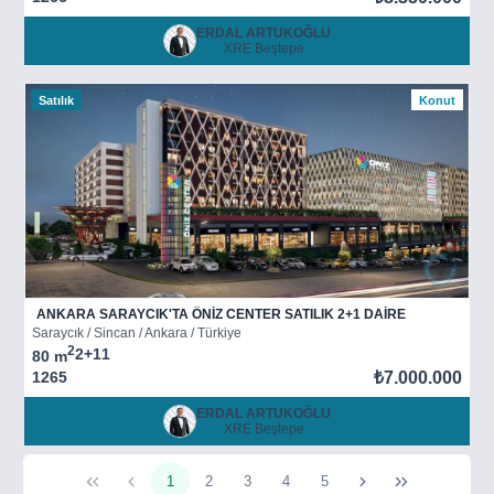
ERDAL ARTUKOĞLU
XRE Beştepe
Satılık
Konut
ANKARA SARAYCIK'TA ÖNİZ CENTER SATILIK 2+1 DAİRE
Saraycık / Sincan / Ankara / Türkiye
2
2+1
1
80 m
1265
₺7.000.000
ERDAL ARTUKOĞLU
XRE Beştepe
1
2
3
4
5